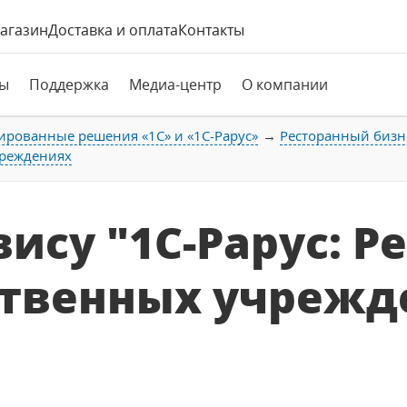
агазин
Доставка и оплата
Контакты
ы
Поддержка
Медиа-центр
О компании
ированные решения «1С» и «1С-Рарус»
Ресторанный бизне
чреждениях
вису "1С-Рарус: 
ственных учрежд