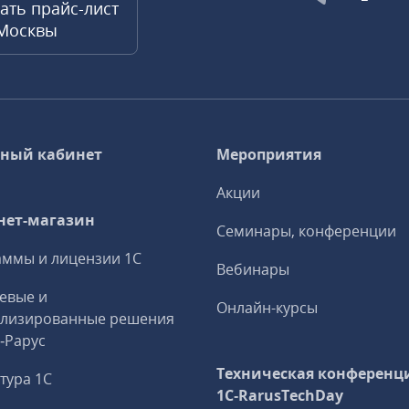
ать прайс-лист
 Москвы
ный кабинет
Мероприятия
Акции
нет-магазин
Семинары, конференции
ммы и лицензии 1С
Вебинары
евые и
Онлайн-курсы
ализированные решения
С‑Рарус
Техническая конференц
тура 1С
1C‑RarusTechDay