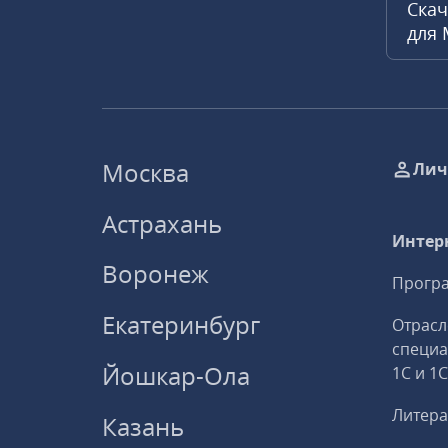
Скач
для
Москва
Лич
Астрахань
Интер
Воронеж
Програ
Екатеринбург
Отрасл
специ
Йошкар-Ола
1С и 1
Литера
Казань