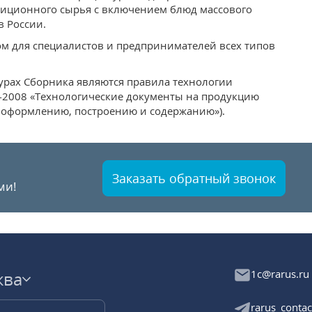
диционного сырья с включением блюд массового
 России.
м для специалистов и пред­принимателей всех типов
урах Сборника являются пра­вила технологии
5-2008 «Технологические документы на продукцию
 оформлению, построению и содержанию»).
Заказать обратный звонок
ми!
1c@rarus.ru
ква
rarus_contac