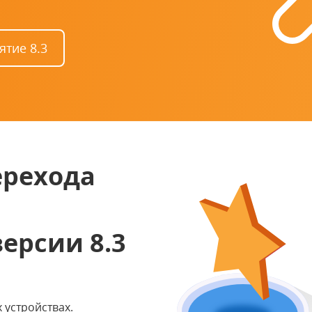
тие 8.3
ерехода
ерсии 8.3
 устройствах.