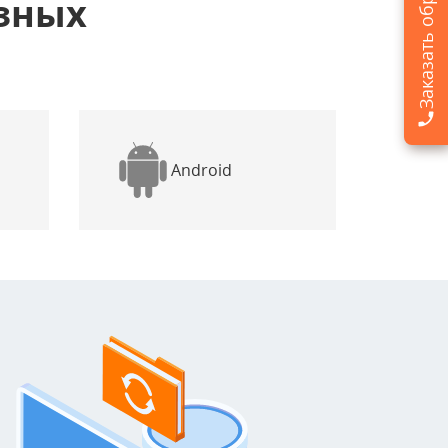
азных
Android