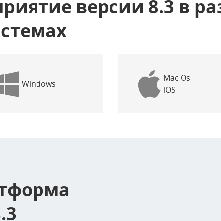
приятие версии 8.3 в р
истемах
Mac Os
Windows
iOS
атформа
.3