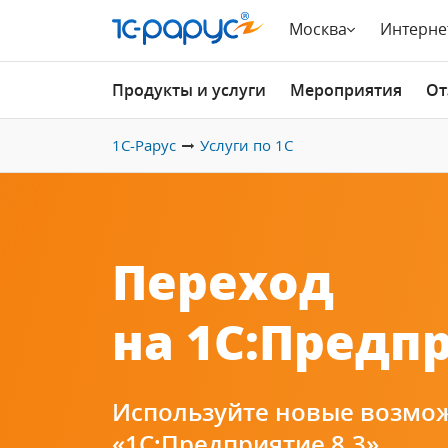
Москва
Интерне
Продукты и услуги
Мероприятия
От
1С-Рарус
Услуги по 1С
Переход
на 1С:Предпр
Используйте новые возмо
«1С:Предприятие 8.3».