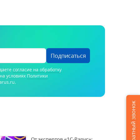
Подписаться
 даете
согласие на обработку
на условиях
Политики
arus.ru.
Заказать обратный звонок
От экспертов «1С-Рарус»: