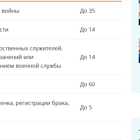
й войны
До 35
сти
До 14
рственных служителей,
ранений или
До 14
ением военной службы
До 60
енка, регистрации брака,
До 5