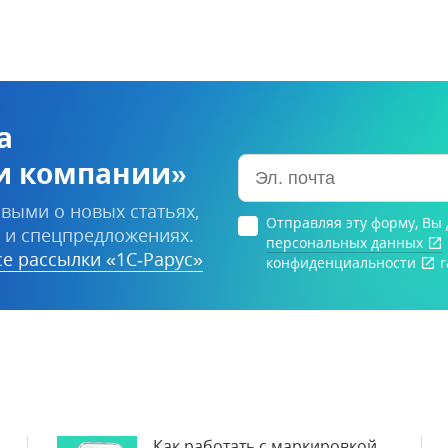
а
и компании»
выми о новых статьях,
Отправляя эту форму, Вы
 и спецпредложениях.
персональных данных
е рассылки «1С‑Рарус»
конфиденциальности
r
Как работать с маркировкой