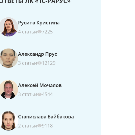
ОТВЕТЫ ЛК «1С-РАРУС»
Русина Кристина
4 статьи
7225
Александр Прус
3 статьи
12129
Алексей Мочалов
3 статьи
4544
Станислава Байбакова
2 статьи
9118