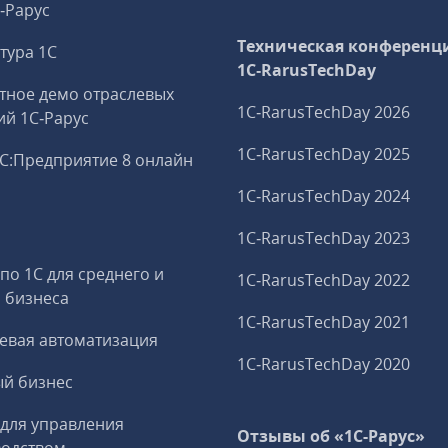
С‑Рарус
Техническая конференц
тура 1С
1C‑RarusTechDay
тное демо отраслевых
1C‑RarusTechDay 2026
й 1С‑Рарус
1C‑RarusTechDay 2025
С:Предприятие 8 онлайн
1C‑RarusTechDay 2024
и
1C‑RarusTechDay 2023
 по 1С для среднего и
1C‑RarusTechDay 2022
 бизнеса
1C‑RarusTechDay 2021
евая автоматизация
1C‑RarusTechDay 2020
й бизнес
 для управления
Отзывы об «1С-Рарус»