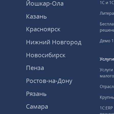
Йошкар-Ола
1С и 1
Литера
Казань
Беспла
Красноярск
решени
Нижний Новгород
Демо 1
Новосибирск
Услуг
Пенза
Услуги
малого
Ростов-на-Дону
Отрасл
Рязань
Крупны
Самара
1С:ERP