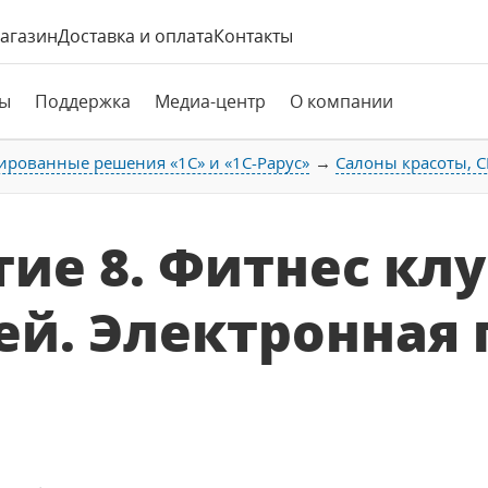
агазин
Доставка и оплата
Контакты
ы
Поддержка
Медиа-центр
О компании
ированные решения «1С» и «1С-Рарус»
Салоны красоты, С
ие 8. Фитнес клу
ей. Электронная 