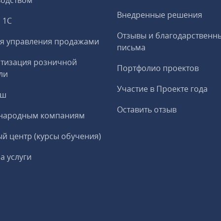
водством
Внедренные решения
 1С
Отзывы и благодарственн
я управления продажами
письма
тизация розничной
Портфолио проектов
ли
Участие в Проекте года
еш
Оставить отзыв
народным компаниям
й центр (курсы обучения)
а услуги