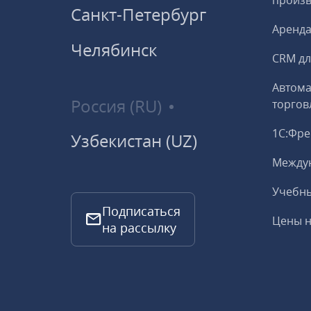
произ
Санкт-Петербург
Аренда
Челябинск
CRM дл
Автома
Россия (RU)
торгов
1С:Фр
Узбекистан (UZ)
Между
Учебны
Подписаться
Цены н
на рассылку