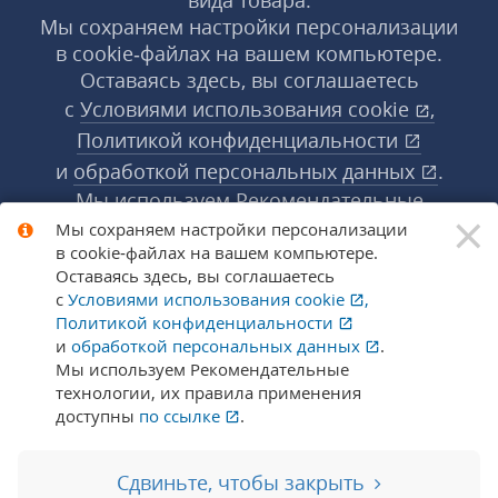
Мы сохраняем настройки персонализации
в cookie‑файлах на вашем компьютере.
Оставаясь здесь, вы соглашаетесь
с
Условиями использования
cookie
,
Политикой конфиденциальности
и
обработкой персональных данных
.
Мы используем Рекомендательные
×
технологии, их правила применения доступны
Мы сохраняем настройки персонализации
в cookie‑файлах на вашем компьютере.
по ссылке
.
Подробнее
Оставаясь здесь, вы соглашаетесь
с
Условиями использования
cookie
,
Политикой конфиденциальности
© 1998-2026 «1С‑Рарус» ®. Все права
и
обработкой персональных данных
.
защищены.
Мы используем Рекомендательные
технологии, их правила применения
доступны
по ссылке
.
Сообщить об ошибке
Сдвиньте, чтобы закрыть