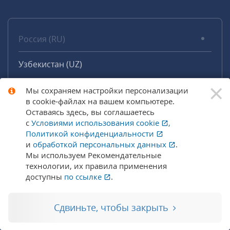
Россия (RU)
Узбекистан (UZ)
×
Мы сохраняем настройки персонализации
в cookie‑файлах на вашем компьютере.
Оставаясь здесь, вы соглашаетесь
с
Условиями использования
cookie
,
Политикой конфиденциальности
Юридическая информация о ГК «1С‑Рарус»
и
обработкой персональных данных
.
Мы используем Рекомендательные
и
Политика конфиденциальности
.
технологии, их правила применения
Указанные на сайте цены носят справочный
доступны
по ссылке
.
характер и не являются публичной офертой,
если явно не указано иное. Изображения
товаров на сайте носят иллюстративный
Сдвиньте, чтобы закрыть
характер и могут отличаться от фактического