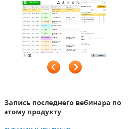
revi
ext
ous
Запись последнего вебинара по
этому продукту