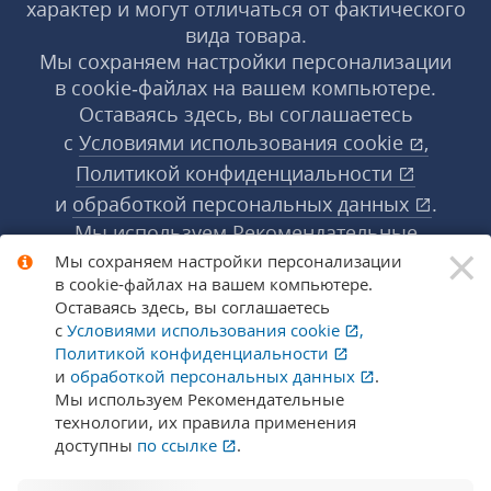
характер и могут отличаться от фактического
вида товара.
Мы сохраняем настройки персонализации
в cookie‑файлах на вашем компьютере.
Оставаясь здесь, вы соглашаетесь
с
Условиями использования
cookie
,
Политикой конфиденциальности
и
обработкой персональных данных
.
Мы используем Рекомендательные
×
технологии, их правила применения доступны
Мы сохраняем настройки персонализации
в cookie‑файлах на вашем компьютере.
по ссылке
.
Подробнее
Оставаясь здесь, вы соглашаетесь
с
Условиями использования
cookie
,
Политикой конфиденциальности
© 1998-2026 «1С‑Рарус» ®. Все права
и
обработкой персональных данных
.
защищены.
Мы используем Рекомендательные
технологии, их правила применения
доступны
по ссылке
.
Сообщить об ошибке