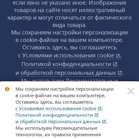
если явно не указано иное. Изображения
товаров на сайте носят иллюстративный
характер и могут отличаться от фактического
вида товара.
Мы сохраняем настройки персонализации
в cookie‑файлах на вашем компьютере.
Оставаясь здесь, вы соглашаетесь
с
Условиями использования
cookie
,
Политикой конфиденциальности
и
обработкой персональных данных
.
Мы используем Рекомендательные
×
технологии, их правила применения доступны
Мы сохраняем настройки персонализации
в cookie‑файлах на вашем компьютере.
по ссылке
.
Подробнее
Оставаясь здесь, вы соглашаетесь
с
Условиями использования
cookie
,
Политикой конфиденциальности
© 1998-2026 «1С‑Рарус» ®. Все права
и
обработкой персональных данных
.
защищены.
Мы используем Рекомендательные
технологии, их правила применения