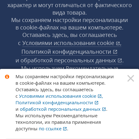
характер и могут отличаться от фактического
вида товара.
Мы сохраняем настройки персонализации
в cookie‑файлах на вашем компьютере.
Оставаясь здесь, вы соглашаетесь
с
Условиями использования
cookie
,
Политикой конфиденциальности
и
обработкой персональных данных
.
Мы используем Рекомендательные
×
технологии, их правила применения доступны
Мы сохраняем настройки персонализации
в cookie‑файлах на вашем компьютере.
по ссылке
.
Подробнее
Оставаясь здесь, вы соглашаетесь
с
Условиями использования
cookie
,
Политикой конфиденциальности
© 1998-2026 «1С‑Рарус» ®. Все права
и
обработкой персональных данных
.
защищены.
Мы используем Рекомендательные
технологии, их правила применения
доступны
по ссылке
.
Сообщить об ошибке