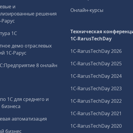
евые и
Онлайн-курсы
ализированные решения
С‑Рарус
Техническая конференц
тура 1С
1C‑RarusTechDay
тное демо отраслевых
1C‑RarusTechDay 2026
й 1С‑Рарус
1C‑RarusTechDay 2025
С:Предприятие 8 онлайн
1C‑RarusTechDay 2024
и
1C‑RarusTechDay 2023
 по 1С для среднего и
1C‑RarusTechDay 2022
 бизнеса
1C‑RarusTechDay 2021
евая автоматизация
1C‑RarusTechDay 2020
й бизнес