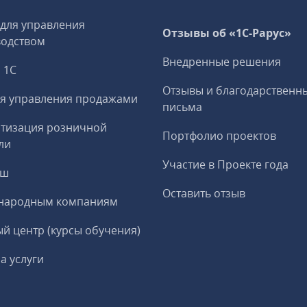
 для управления
Отзывы об «1С-Рарус»
водством
Внедренные решения
 1С
Отзывы и благодарственн
я управления продажами
письма
тизация розничной
Портфолио проектов
ли
Участие в Проекте года
еш
Оставить отзыв
народным компаниям
й центр (курсы обучения)
а услуги