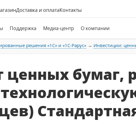
агазин
Доставка и оплата
Контакты
ы
Поддержка
Медиа-центр
О компании
ированные решения «1С» и «1С-Рарус»
Инвестиции: ценн
т ценных бумаг, 
 технологическу
цев) Стандартна