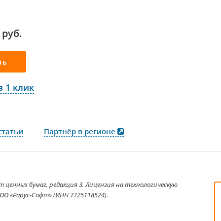
 руб.
ть
в 1 клик
статьи
Партнёр в регионе
 ценных бумаг, редакция 3. Лицензия на технологическую
ОО «Рарус-Софт» (ИНН 7725118524).