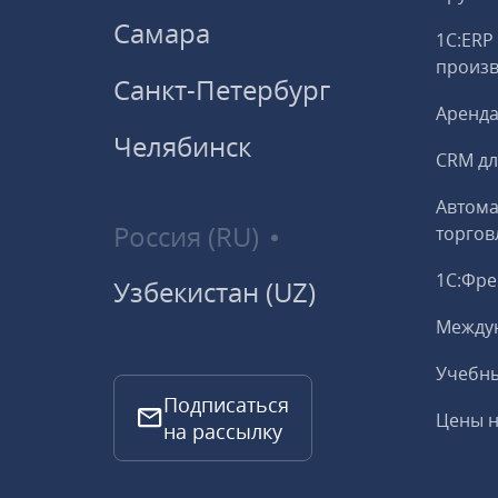
Самара
1С:ERP
произ
Санкт-Петербург
Аренда
Челябинск
CRM дл
Автома
Россия (RU)
торгов
1С:Фр
Узбекистан (UZ)
Между
Учебны
Подписаться
Цены н
на рассылку