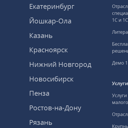
Екатеринбург
Отрасл
специ
Йошкар-Ола
1С и 1
Литера
Казань
Беспла
Красноярск
решени
Нижний Новгород
Демо 1
Новосибирск
Услуг
Пенза
Услуги
малого
Ростов-на-Дону
Отрасл
Рязань
Крупны