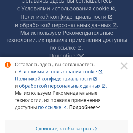
Оставаясь здесь, вы соглашаетесь
с
Условиями использования
cookie
,
Политикой конфиденциальности
и
обработкой персональных данных
.
Мы используем Рекомендательные
технологии, их правила применения доступны
по ссылке
.
Подробнее
Оставаясь здесь, вы соглашаетесь
с
Условиями использования
cookie
,
© 1998−2026 «1С‑Рарус» ®. Все права
Политикой конфиденциальности
защищены.
и
обработкой персональных данных
.
Мы используем Рекомендательные
технологии, их правила применения
Сообщить об ошибке
доступны
по ссылке
.
Подробнее
Сдвиньте, чтобы закрыть
Позвоните мне