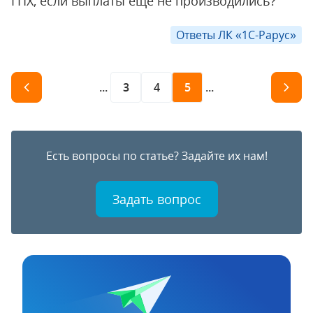
ГПХ, если выплаты еще не производились?
Ответы ЛК «1С-Рарус»
...
3
4
5
...
Есть вопросы по статье? Задайте их нам!
Задать вопрос