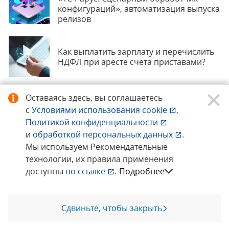
конфигураций», автоматизация выпуска
релизов
Как выплатить зарплату и перечислить
НДФЛ при аресте счета приставами?
Оставаясь здесь, вы соглашаетесь
Когда начислять и отражать в РСВ
с
Условиями использования
cookie
,
страховые взносы с отпускных?
Политикой конфиденциальности
и
обработкой персональных данных
.
Все статьи
Мы используем Рекомендательные
технологии, их правила применения
доступны
по ссылке
.
Подробнее
Заинтересованы в сотрудничестве?
Нужна консультация?
Свяжитесь с нами!
Сдвиньте, чтобы закрыть
Позвоните мне