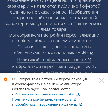
Указанные на сайте цены носят справочный
характер и не являются публичной офертой,
если явно не указано иное. Изображения
товаров на сайте носят иллюстративный
характер и могут отличаться от фактического
вида товара.
Мы сохраняем настройки персонализации
в cookie‑файлах на вашем компьютере.
Оставаясь здесь, вы соглашаетесь
с
Условиями использования
cookie
,
Политикой конфиденциальности
и
обработкой персональных данных
.
Мы используем Рекомендательные
×
технологии, их правила применения доступны
Мы сохраняем настройки персонализации
в cookie‑файлах на вашем компьютере.
по ссылке
.
Подробнее
Оставаясь здесь, вы соглашаетесь
с
Условиями использования
cookie
,
Политикой конфиденциальности
© 1998-2026 «1С‑Рарус» ®. Все права
и
обработкой персональных данных
.
защищены.