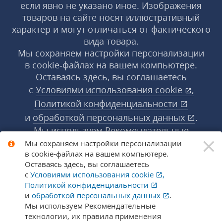
если явно не указано иное. Изображения
товаров на сайте носят иллюстративный
характер и могут отличаться от фактического
вида товара.
Мы сохраняем настройки персонализации
в cookie‑файлах на вашем компьютере.
Оставаясь здесь, вы соглашаетесь
с
Условиями использования
cookie
,
Политикой конфиденциальности
и
обработкой персональных данных
.
Мы используем Рекомендательные
×
технологии, их правила применения доступны
Мы сохраняем настройки персонализации
в cookie‑файлах на вашем компьютере.
по ссылке
.
Подробнее
Оставаясь здесь, вы соглашаетесь
с
Условиями использования
cookie
,
Политикой конфиденциальности
© 1998-2026 «1С‑Рарус» ®. Все права
и
обработкой персональных данных
.
защищены.
Мы используем Рекомендательные
технологии, их правила применения