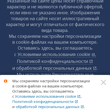
Указанные на сайте цены носят справочный
характер и не являются публичной офертой,
если явно не указано иное. Изображения
товаров на сайте носят иллюстративный
характер и могут отличаться от фактического
вида товара.
Мы сохраняем настройки персонализации
в cookie‑файлах на вашем компьютере.
Оставаясь здесь, вы соглашаетесь
с
Условиями использования
cookie
,
Политикой конфиденциальности
и
обработкой персональных данных
.
Мы используем Рекомендательные
×
технологии, их правила применения доступны
Мы сохраняем настройки персонализации
в cookie‑файлах на вашем компьютере.
по ссылке
.
Подробнее
Оставаясь здесь, вы соглашаетесь
с
Условиями использования
cookie
,
Политикой конфиденциальности
© 1998-2026 «1С‑Рарус» ®. Все права
и
обработкой персональных данных
.
защищены.